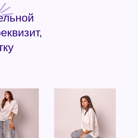
ельной
еквизит,
тку