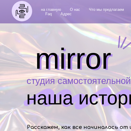
Фотостудия в Москве
на главную
О нас
Что мы предлагаем
Faq
Адрес
mirror
mirror
студия самостоятельной
наша истор
Расскажем, как все начиналось от