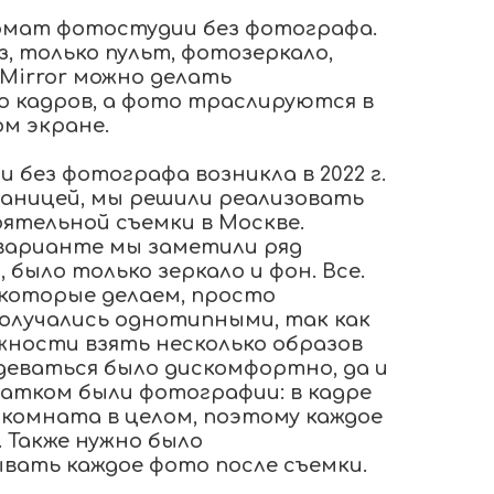
ормат фотостудии без фотографа.
, только пульт, фотозеркало,
 Mirror можно делать
о кадров, а фото траслируются в
м экране.
без фотографа возникла в 2022 г.
раницей, мы решили реализовать
тельной съемки в Москве.
 варианте мы заметили ряд
 было только зеркало и фон. Все.
 которые делаем, просто
олучались однотипными, так как
жности взять несколько образов
деваться было дискомфортно, да и
татком были фотографии: в кадре
я комната в целом, поэтому каждое
 Также нужно было
ать каждое фото после съемки.