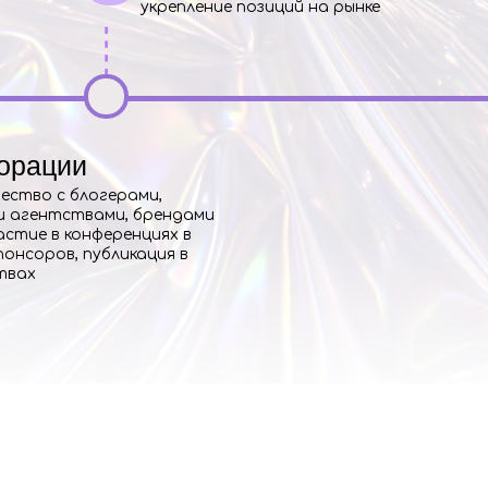
укрепление позиций на рынке
орации
ество с блогерами,
и агентствами, брендами
астие в конференциях в
понсоров, публикация в
твах