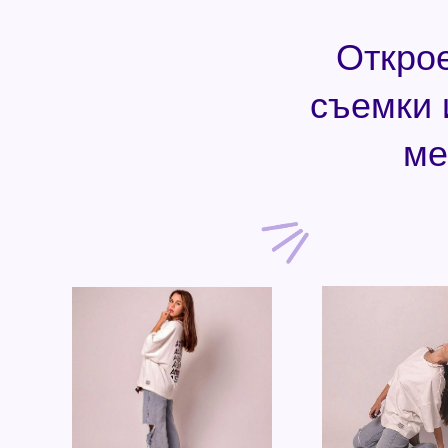
Откро
съемки 
ме