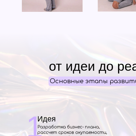
от идеи до ре
Основные этапы развит
1
Идея
Разработка бизнес- плана,
рассчет сроков окупаемости,