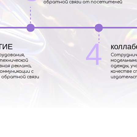
обратной связи от посетителей
4
ТИЕ
коллаб
рудования,
Сотруднич
технической
модельным
вная реклама,
одежды, уч
оммуникации с
качестве с
 обратной связи
издательс