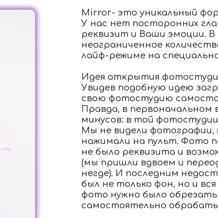
Mirror- это уникальный ф
У нас нет посторонних глаз
реквизит и Ваши эмоции. В
неограниченное количеств
лайф-режиме на специально
Идея открытия фотостудии 
Увидев подобную идею заг
свою фотостудию самостоя
Правда, в первоначальном
минусов: в той фотостудии,
Мы не видели фотографии,
нажимали на пульт. Фото п
не было реквизита и возмо
(мы пришли вдвоем и перео
негде). И последним недос
был не только фон, но и вс
фото нужно было обрезать.
самостоятельно обрабатыв