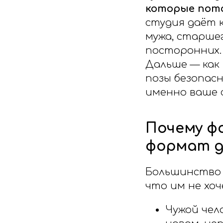
которые пото
студия даёт 
мужа, старшег
посторонних. 
Дальше — как 
позы безопасн
именно ваше 
Почему ф
формат д
Большинство 
что им не хоч
Чужой чел