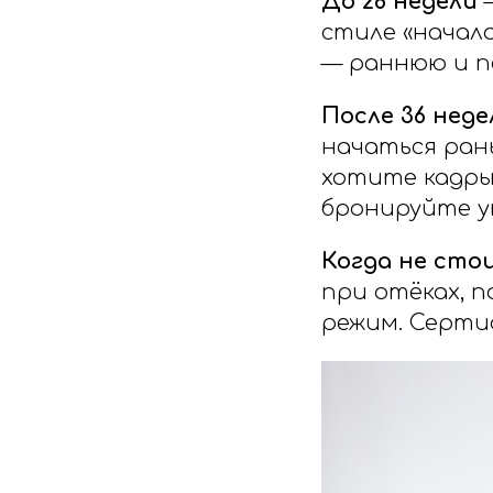
До 28 недели
—
стиле «начал
— раннюю и п
После 36 неде
начаться ран
хотите кадры
бронируйте у
Когда не сто
при отёках, п
режим. Серти