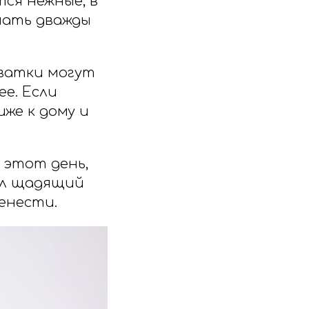
ся нежные, в
мать дважды
хватки могут
е. Если
же к дому и
 этот день,
вал щадящий
енести.