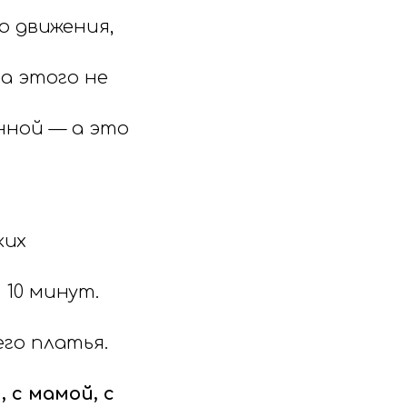
 движения,
а этого не
нной — а это
ких
 10 минут.
го платья.
 с мамой, с