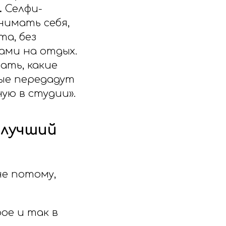
.
Селфи-
нимать себя,
та, без
зами на отдых.
ать, какие
рые передадут
ую в студии».
 лучший
е потому,
ое и так в