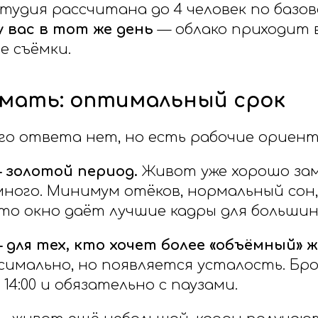
тудия рассчитана до 4 человек по базов
у вас в тот же день
— облако приходит 
е съёмки.
имать: оптимальный срок
го ответа нет, но есть рабочие ориент
— золотой период.
Живот уже хорошо зам
много. Минимум отёков, нормальный сон
Это окно даёт лучшие кадры для больши
— для тех, кто хочет более «объёмный» 
симально, но появляется усталость. Бр
 14:00 и обязательно с паузами.