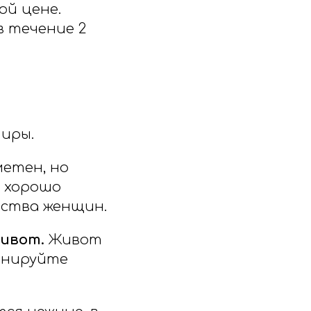
ой цене.
в течение 2
иры.
етен, но
, хорошо
нства женщин.
живот.
Живот
онируйте