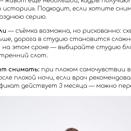
 живот ещё небольшой, кадры получают
о истории». Подходит, если хотите сни
озднюю серию.
ли
— съёмка возможна, но рискованно: с
ьше, дорога в студию становится сложне
 на этом сроке — выбирайте студию бли
тренний слот.
ит снимать:
при плохом самочувствии в
осле плохой ночи, если врач рекомендо
фикат действует 3 месяца — можно пер