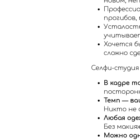
новом, не
Профессио
прогибов,
Усталость
учитывае
Хочется б
сложно сд
Селфи-студия
В кадре т
посторонн
Темп — ва
Никто не 
Любая оде
Без макия
Можно одн