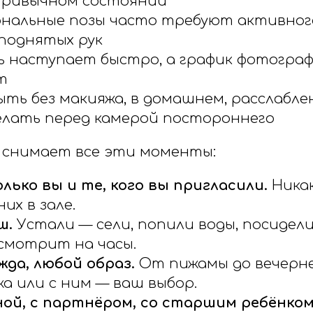
привычном состоянии
нальные позы часто требуют активного
 поднятых рук
 наступает быстро, а график фотограф
т
ыть без макияжа, в домашнем, расслабле
елать перед камерой постороннего
 снимает все эти моменты:
олько вы и те, кого вы пригласили.
Ника
их в зале.
ш.
Устали — сели, попили воды, посидели
смотрит на часы.
жда, любой образ.
От пижамы до вечерне
жа или с ним — ваш выбор.
ой, с партнёром, со старшим ребёнком,