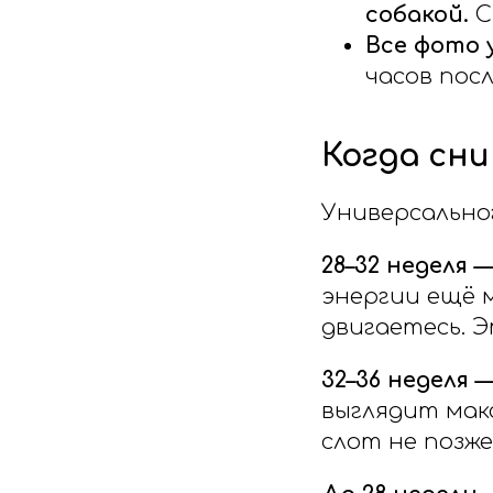
собакой.
С
Все фото 
часов посл
Когда сн
Универсально
28–32 неделя 
энергии ещё 
двигаетесь. 
32–36 неделя 
выглядит мак
слот не позже