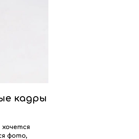
ые кадры
 хочется
ся фото,