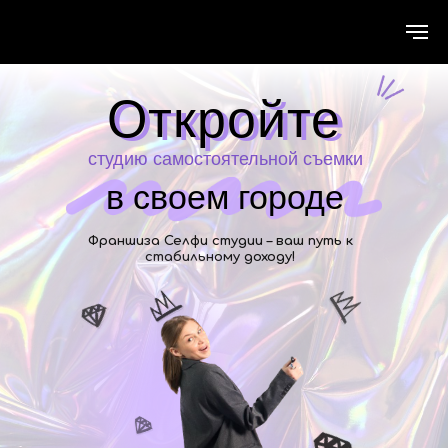
Открыть фотостудию. франшиза фотостудии
Откройте
Откройте
студию самостоятельной съемки
в своем городе
Франшиза Селфи студии – ваш путь к
стабильному доходу!