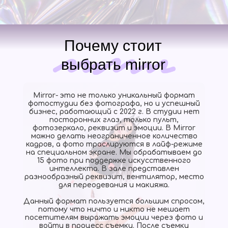
Почему стоит
выбрать mirror
Mirror- это не только уникальный формат
фотостудии без фотографа, но и успешный
бизнес, работающий с 2022 г. В студии нет
посторонних глаз, только пульт,
фотозеркало, реквизит и эмоции. В Mirror
можно делать неограниченное количество
кадров, а фото траслируются в лайф-режиме
на специальном экране. Мы обрабатываем до
15 фото при поддержке искусственного
интеллекта. В зале представлен
разнообразный реквизит, вентилятор, место
для переодевания и макияжа.
Данный формат пользуется большим спросом,
потому что ничто и никто не мешает
посетителям выражать эмоции через фото и
войти в процесс съемки. После съемки